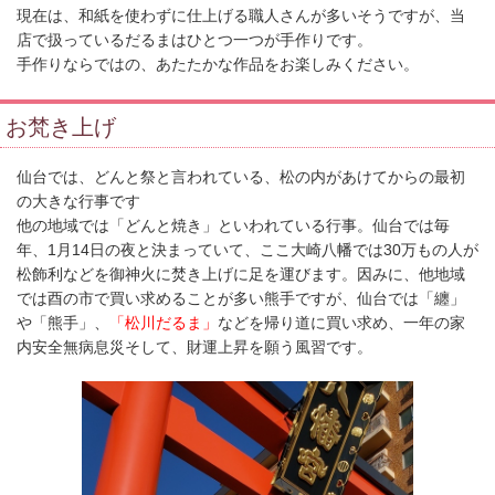
現在は、和紙を使わずに仕上げる職人さんが多いそうですが、当
店で扱っているだるまはひとつ一つが手作りです。
手作りならではの、あたたかな作品をお楽しみください。
お梵き上げ
仙台では、どんと祭と言われている、松の内があけてからの最初
の大きな行事です
他の地域では「どんと焼き」といわれている行事。仙台では毎
年、1月14日の夜と決まっていて、ここ大崎八幡では30万もの人が
松飾利などを御神火に焚き上げに足を運びます。因みに、他地域
では酉の市で買い求めることが多い熊手ですが、仙台では「纏」
や「熊手」、
「松川だるま」
などを帰り道に買い求め、一年の家
内安全無病息災そして、財運上昇を願う風習です。