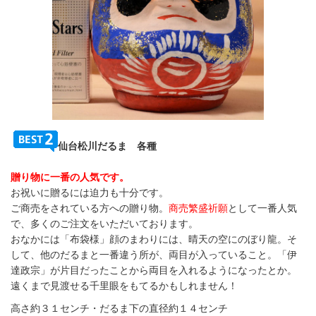
仙台松川だるま 各種
贈り物に一番の人気です。
お祝いに贈るには迫力も十分です。
ご商売をされている方への贈り物。
商売繁盛祈願
として一番人気
で、多くのご注文をいただいております。
おなかには「布袋様」顔のまわりには、晴天の空にのぼり龍。そ
して、他のだるまと一番違う所が、両目が入っていること。「伊
達政宗」が片目だったことから両目を入れるようになったとか。
遠くまで見渡せる千里眼をもてるかもしれません！
高さ約３１センチ・だるま下の直径約１４センチ