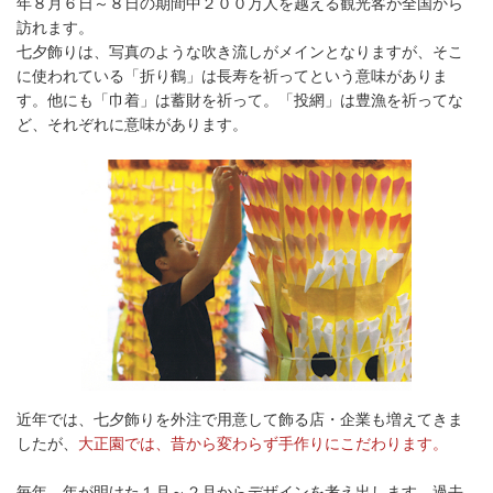
年８月６日～８日の期間中２００万人を越える観光客が全国から
訪れます。
七夕飾りは、写真のような吹き流しがメインとなりますが、そこ
に使われている「折り鶴」は長寿を祈ってという意味がありま
す。他にも「巾着」は蓄財を祈って。「投網」は豊漁を祈ってな
ど、それぞれに意味があります。
近年では、七夕飾りを外注で用意して飾る店・企業も増えてきま
したが、
大正園では、昔から変わらず手作りにこだわります。
毎年、年が明けた１月～２月からデザインを考え出します。過去