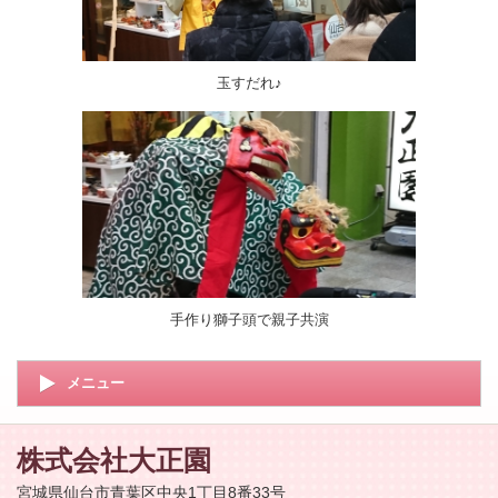
玉すだれ♪
手作り獅子頭で親子共演
メニュー
株式会社
大正園
宮城県仙台市青葉区中央1丁目8番33号