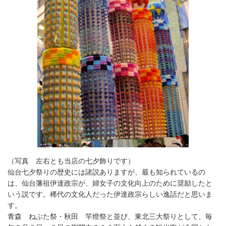
（写真 左右とも当店の七夕飾りです）
仙台七夕祭りの歴史には諸説ありますが、最も知られているの
は、仙台藩祖伊達政宗が、婦女子の文化向上のために奨励したと
いう説です。稀代の文化人だった伊達政宗らしい逸話だと思いま
す。
青森 ねぶた祭・秋田 竿燈祭と並び、東北三大祭りとして、毎