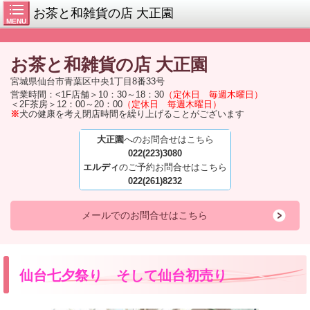
お茶と和雑貨の店 大正園
MENU
お茶と和雑貨の店
大正園
宮城県仙台市青葉区中央1丁目8番33号
営業時間：<1F店舗＞10：30～18：30
（定休日 毎週木曜日）
＜2F茶房＞12：00～20：00
（定休日 毎週木曜日）
※
犬の健康を考え閉店時間を繰り上げることがございます
大正園
へのお問合せはこちら
022(223)3080
エルディ
のご予約お問合せはこちら
022(261)8232
メールでのお問合せはこちら
仙台七夕祭り そして仙台初売り