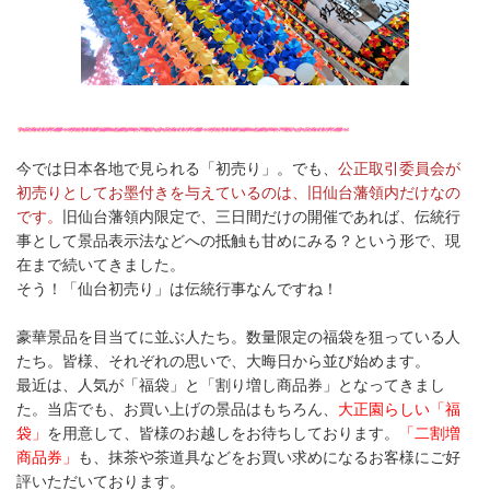
今では日本各地で見られる「初売り」。でも、
公正取引委員会が
初売りとしてお墨付きを与えているのは、旧仙台藩領内だけなの
です。
旧仙台藩領内限定で、三日間だけの開催であれば、伝統行
事として景品表示法などへの抵触も甘めにみる？という形で、現
在まで続いてきました。
そう！「仙台初売り」は伝統行事なんですね！
豪華景品を目当てに並ぶ人たち。数量限定の福袋を狙っている人
たち。皆様、それぞれの思いで、大晦日から並び始めます。
最近は、人気が「福袋」と「割り増し商品券」となってきまし
た。当店でも、お買い上げの景品はもちろん、
大正園らしい「福
袋」
を用意して、皆様のお越しをお待ちしております。
「二割増
商品券」
も、抹茶や茶道具などをお買い求めになるお客様にご好
評いただいております。