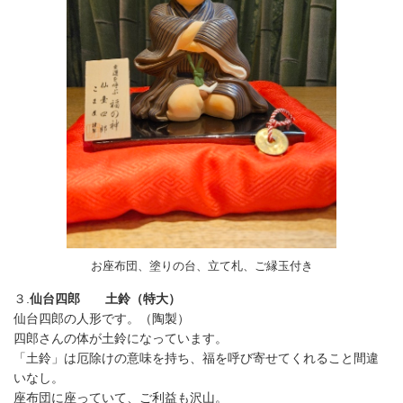
お座布団、塗りの台、立て札、ご縁玉付き
３.
仙台四郎 土鈴（特大）
仙台四郎の人形です。（陶製）
四郎さんの体が土鈴になっています。
「土鈴」は厄除けの意味を持ち、福を呼び寄せてくれること間違
いなし。
座布団に座っていて、ご利益も沢山。