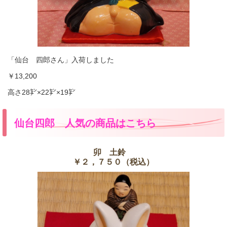
「仙台 四郎さん」入荷しました
￥13,200
高さ28㌢×22㌢×19㌢
仙台四郎 人気の商品はこちら
卯 土鈴
￥２，７５０（税込）