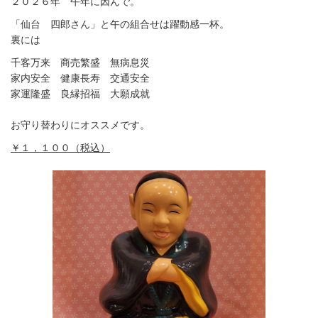
２０２６年 午年に因んで。
「仙台 四郎さん」と午の組合せは躍動感一杯。
裏には
千客万来 商売繁盛 無病息災
家内安全 健康長寿 交通安全
家運隆盛 良縁招福 大願成就
お守り替わりにオススメです。
￥１，１００（税込）