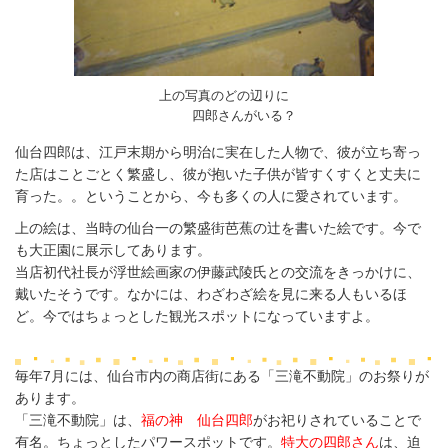
上の写真のどの辺りに
四郎さんがいる？
仙台四郎は、江戸末期から明治に実在した人物で、彼が立ち寄っ
た店はことごとく繁盛し、彼が抱いた子供が皆すくすくと丈夫に
育った。。ということから、今も多くの人に愛されています。
上の絵は、当時の仙台一の繁盛街芭蕉の辻を書いた絵です。今で
も大正園に展示してあります。
当店初代社長が浮世絵画家の伊藤武陵氏との交流をきっかけに、
戴いたそうです。なかには、わざわざ絵を見に来る人もいるほ
ど。
今ではちょっとした観光スポットになっていますよ。
毎年7月には、仙台市内の商店街にある「三滝不動院」のお祭りが
あります。
「三滝不動院」は、
福の神 仙台四郎
がお祀りされていることで
有名。ちょっとしたパワースポットです。
特大の四郎さん
は、迫