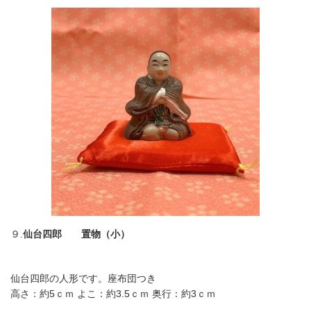
９.
仙台四郎 置物（小）
仙台四郎の人形です。座布団つき
高さ：約5ｃｍ よこ：約3.5ｃｍ 奥行：約3ｃｍ