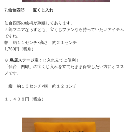
7.
仙台
四郎 宝くじ入れ
仙台四郎の絵柄が刺繍してあります。
四郎マニアならずとも、宝くじファンなら持っていたいアイテム
ですね。
幅 約１１センチ×高さ 約２１センチ
1,760
円（税別）
８.
鳥居ステージ
宝くじ入れ立てに便利！
「仙台 四郎」の宝くじ入れを立てたまま保管したい方にオスス
メです。
縦 約１３センチ×横 約１２センチ
１，４０８円（税込）