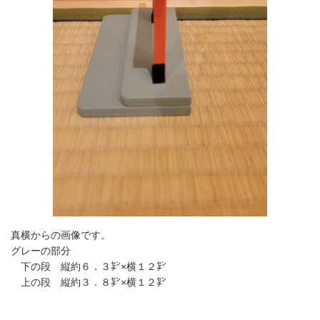
真横からの画像です。
グレーの部分
下の段 縦約６．３㌢×横１２㌢
上の段 縦約３．８㌢×横１２㌢