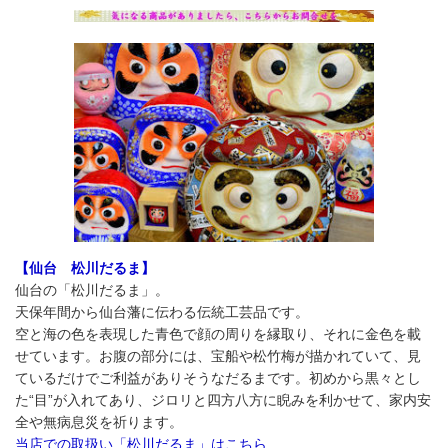
【仙台 松川だるま】
仙台の「松川だるま」。
天保年間から仙台藩に伝わる伝統工芸品です。
空と海の色を表現した青色で顔の周りを縁取り、それに金色を載
せています。お腹の部分には、宝船や松竹梅が描かれていて、見
ているだけでご利益がありそうなだるまです。初めから黒々とし
た“目”が入れてあり、ジロリと四方八方に睨みを利かせて、家内安
全や無病息災を祈ります。
当店での取扱い「松川だるま」はこちら